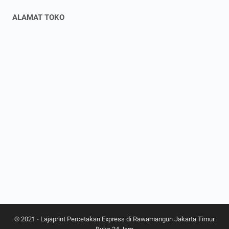
ALAMAT TOKO
© 2021 -
Lajaprint Percetakan Express di Rawamangun Jakarta Timur