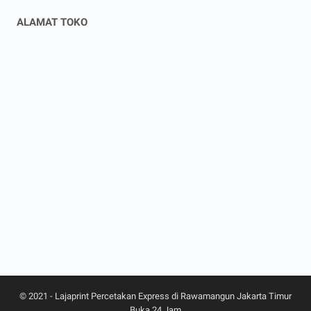
ALAMAT TOKO
© 2021 -
Lajaprint Percetakan Express di Rawamangun Jakarta Timur
Buka 24 Jam