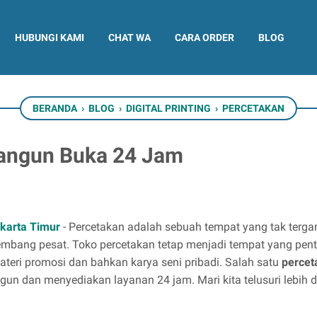
HUBUNGI KAMI
CHAT WA
CARA ORDER
BLOG
BERANDA
›
BLOG
›
DIGITAL PRINTING
›
PERCETAKAN
angun Buka 24 Jam
arta Timur
- Percetakan adalah sebuah tempat yang tak terga
kembang pesat. Toko percetakan tetap menjadi tempat yang pe
ateri promosi dan bahkan karya seni pribadi. Salah satu
percet
ngun dan menyediakan layanan 24 jam. Mari kita telusuri lebih